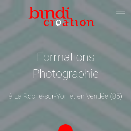
Accueil
Les formations
Catalogue PDF
Logiciels Libres
Formations
Infos pratiques
Contact
Photographie
à La Roche-sur-Yon et en Vendée (85)