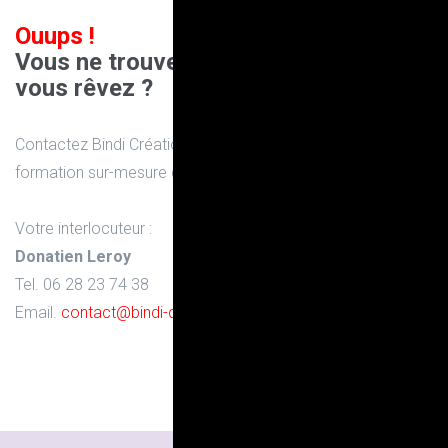
Ouups !
Vous ne trouvez pas la formation dont
vous rêvez ?
Contactez Bindi Création pour en discuter et concevoir la
formation sur-mesure que vous souhaitez :
Votre interlocuteur :
Donatien Leroy
Tel. 06 28 23 74 38
Email.
contact@bindi-creation.com