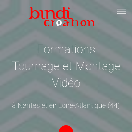
Accueil
Les formations
Catalogue PDF
Formations
Logiciels Libres
Infos pratiques
Tournage et Montage
Contact
Vidéo
à Nantes et en Loire-Atlantique (44)