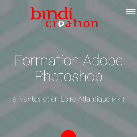
Accueil
Les formations
Catalogue PDF
Logiciels Libres
Formation Adobe
Infos pratiques
Photoshop
Contact
à Nantes et en Loire-Atlantique (44)