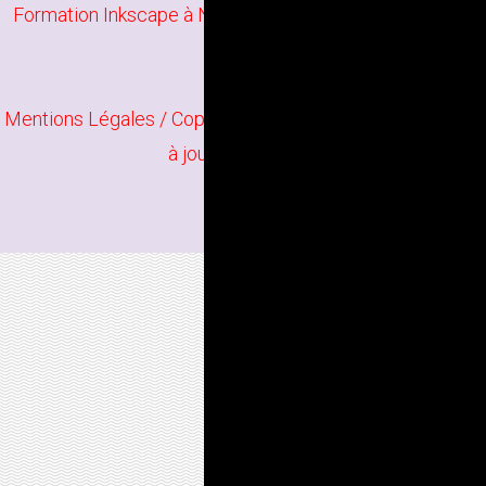
Formation Inkscape à Nantes
/
Formation Infographie à
Nantes
Mentions Légales
/ Copyright
Bindi Création
Contenu mis
à jour en juin 2026