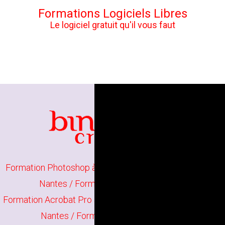
Formations Logiciels Libres
Le logiciel gratuit qu'il vous faut
Formation Photoshop à Nantes
/
Formation Illustrator à
Nantes
/
Formation Indesign à Nantes
Formation Acrobat Pro à Nantes
/
Formation The Gimp à
Nantes
/
Formation Scribus à Nantes