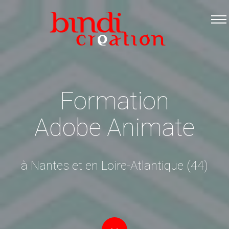
Accueil
Les formations
Catalogue PDF
Logiciels Libres
Formation
Infos pratiques
Adobe Animate
Contact
à Nantes et en Loire-Atlantique (44)