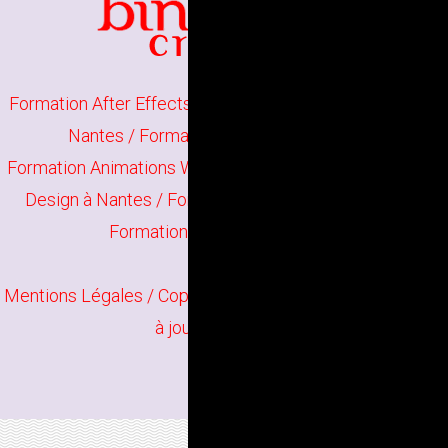
Formation After Effects à Nantes
/
Formation Animate à
Nantes
/
Formation Photoshop à Nantes
Formation Animations Web à Nantes
/
Formation Motion
Design à Nantes
/
Formation OpenToonz à Nantes
/
Formation Illustrator à Nantes
Mentions Légales
/ Copyright
Bindi Création
Contenu mis
à jour en juin 2026